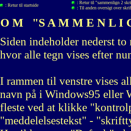
: Retur til "sammenlign 2 skri
: Retur til startside
: Til anden oversigt over skrif
O M "S A M M E N L I G
Siden indeholder nederst to
hvor alle tegn vises efter n
I rammen til venstre vises al
navn på i Windows95 eller 
fleste ved at klikke "kontro
"meddelelsestekst" - "skriftt