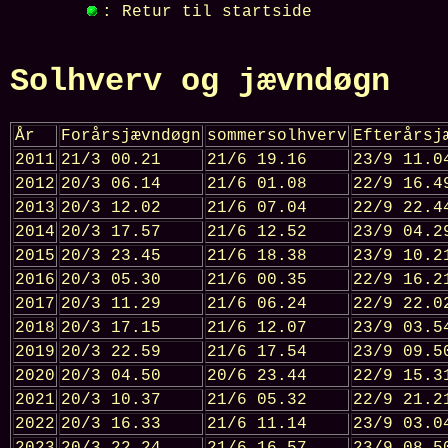
: Retur til startside
Solhverv og jævndøgn
År
Forårsjævndøgn
sommersolhverv
Efterårsj
2011
21/3 00.21
21/6 19.16
23/9 11.0
2012
20/3 06.14
21/6 01.08
22/9 16.4
2013
20/3 12.02
21/6 07.04
22/9 22.4
2014
20/3 17.57
21/6 12.52
23/9 04.2
2015
20/3 23.45
21/6 18.38
23/9 10.2
2016
20/3 05.30
21/6 00.35
22/9 16.2
2017
20/3 11.29
21/6 06.24
22/9 22.0
2018
20/3 17.15
21/6 12.07
23/9 03.5
2019
20/3 22.59
21/6 17.54
23/9 09.5
2020
20/3 04.50
20/6 23.44
22/9 15.3
2021
20/3 10.37
21/6 05.32
22/9 21.2
2022
20/3 16.33
21/6 11.14
23/9 03.0
2023
20/3 22.24
21/6 16.57
23/9 08.5