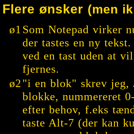
Flere ønsker
(men ik
ø1
Som Notepad virker nu 
der tastes en ny tekst
ved en tast uden at vi
fjernes.
ø2
"i en blok" skrev jeg,
blokke, nummereret 0
efter behov, f.eks tæn
taste Alt-7 (der kan k