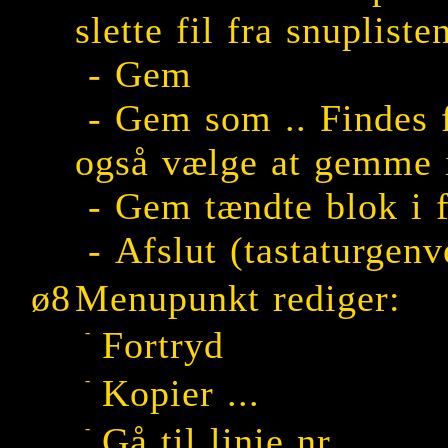
slette fil fra snupliste
- Gem
- Gem som .. Findes f
også vælge at gemme i
- Gem tændte blok i fi
- Afslut (tastaturgenv
ø8
Menupunkt rediger:
-
Fortryd
-
Kopier ...
-
Gå til linie nr