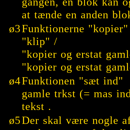
gangen, en blok kan o
at tænde en anden blo
ø3
Funktionerne
"kopier"
"klip" /
"kopier og erstat gam
"kopier og erstat gam
ø4
Funktionen
"sæt ind"
u
gamle trkst (= mas ind
tekst .
ø5
Der skal være nogle a