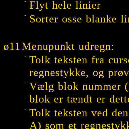
-
Flyt hele linier
-
Sorter osse blanke li
ø11
Menupunkt udregn:
-
Tolk teksten fra cur
regnestykke, og prøv
-
Vælg blok nummer (A
blok er tændt er dett
-
Tolk teksten ved den
A) som et regnestykk