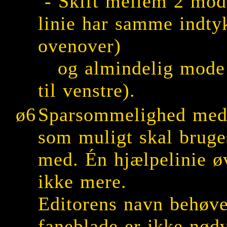
- Skift mellem 2 mod
linie har samme indty
ovenover)
og almindelig mode (E
til venstre).
ø6
Sparsommelighed med 
som muligt skal bruges
med. Én hjælpelinie øv
ikke mere.
Editorens navn behøve
faneblade er ikke nød