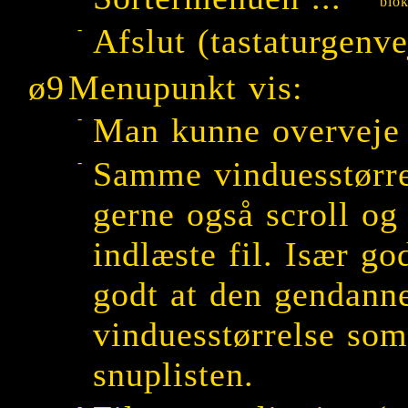
blo
-
Afslut (tastaturgenve
ø9
Menupunkt vis:
-
Man kunne overveje n
-
Samme vinduesstørre
gerne også scroll og
indlæste fil. Især go
godt at den gendann
vinduesstørrelse som
snuplisten.
-