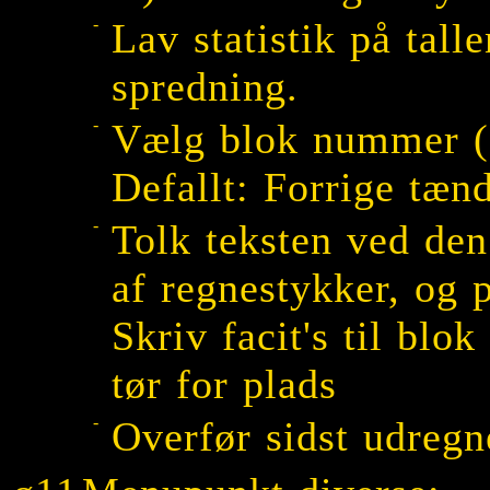
-
Lav statistik på tal
spredning.
-
Vælg blok nummer (B
Defallt: Forrige tænd
-
Tolk teksten ved de
af regnestykker, og 
Skriv facit's til blo
tør for plads
-
Overfør sidst udregne