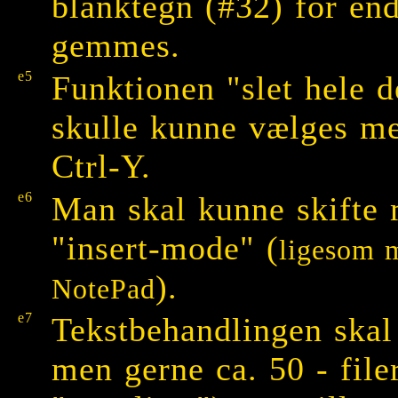
blanktegn (#32) for ende
gemmes.
e5
Funktionen "slet hele d
skulle kunne vælges me
Ctrl-Y.
e6
Man skal kunne skifte
"insert-mode" (
ligesom 
).
NotePad
e7
Tekstbehandlingen skal
men gerne ca. 50 - file