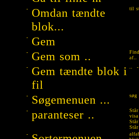
-
til
Omdan tændte
blok...
-
Gem
-
Fin
Gem som ..
af..
-
.. -
Gem tændte blok i
fil
-
søg 
Søgemenuen ...
-
Står
paranteser ..
visa
Står
Står
-
alfa
Sortermenuen ...